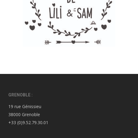
GRENOBLE :
19 rue Génissieu
38000 Grenoble
+33 (0)9.52.79.30.01