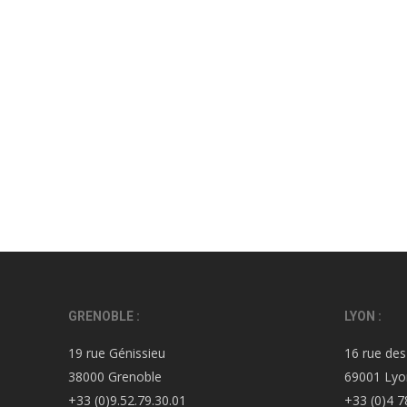
GRENOBLE :
LYON :
19 rue Génissieu
16 rue des
38000 Grenoble
69001 Lyo
+33 (0)9.52.79.30.01
+33 (0)4 7