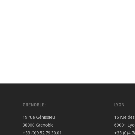
GRENOBLE :
LYON :
19 rue Génissieu
16 rue des
38000 Grenoble
69001 Lyo
+33 (0)9.52.79.30.01
+33 (0)4 7