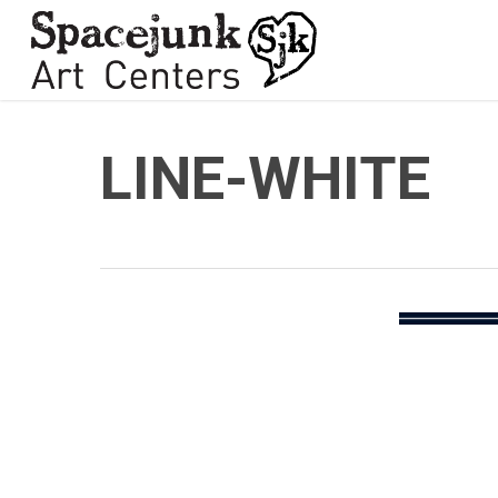
Skip
to
main
content
LINE-WHITE