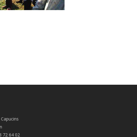
 Capucins
n
8 72 64 02