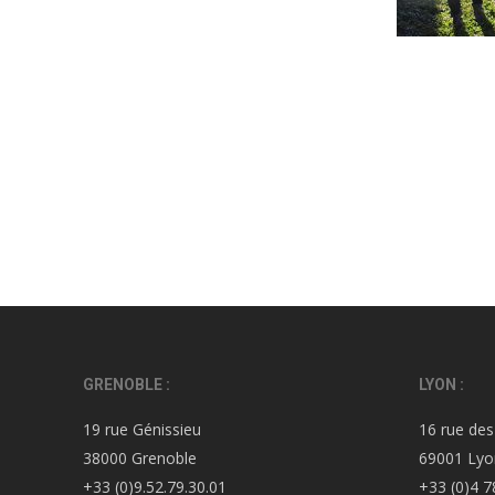
GRENOBLE :
LYON :
19 rue Génissieu
16 rue des
38000 Grenoble
69001 Lyo
+33 (0)9.52.79.30.01
+33 (0)4 7