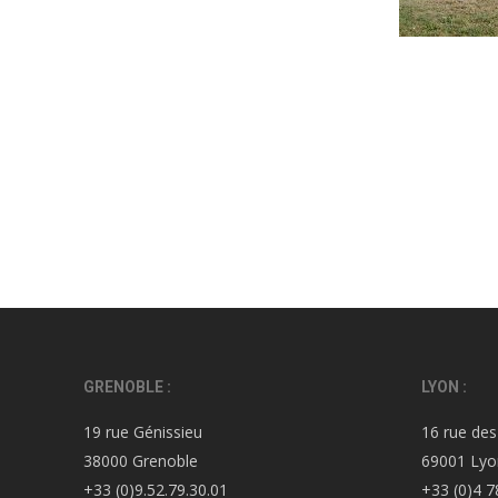
GRENOBLE :
LYON :
19 rue Génissieu
16 rue des
38000 Grenoble
69001 Lyo
+33 (0)9.52.79.30.01
+33 (0)4 7