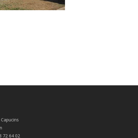
 Capucins
n
8 72 64 02