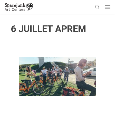
Skip
Men
to
search
main
content
6 JUILLET APREM