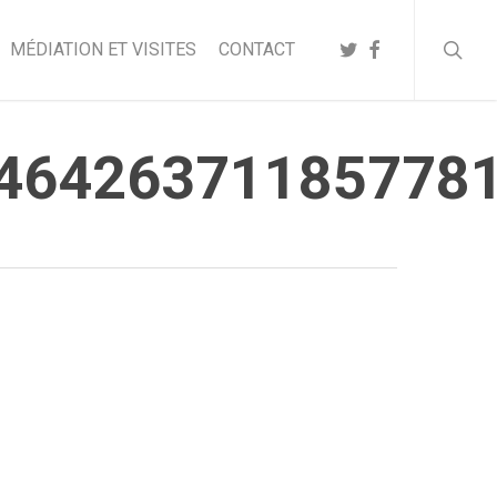
searc
TWITTER
FACEBOOK
MÉDIATION ET VISITES
CONTACT
46426371185778