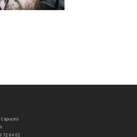
 Capucins
n
8 72 64 02