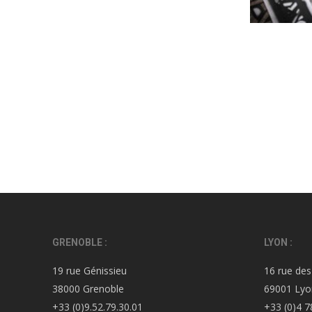
GRENOBLE :
LYON :
19 rue Génissieu
16 rue des
38000 Grenoble
69001 Lyo
+33 (0)9.52.79.30.01
+33 (0)4 7