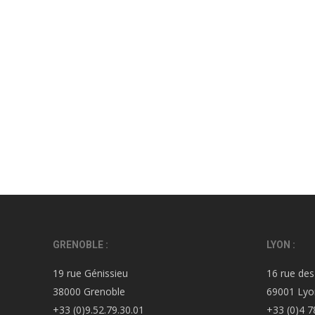
GRENOBLE :
LYON :
19 rue Génissieu
16 rue des
38000 Grenoble
69001 Lyo
+33 (0)9.52.79.30.01
+33 (0)4 7