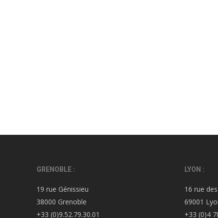
GRENOBLE :
LYON :
19 rue Génissieu
16 rue des
38000 Grenoble
69001 Lyo
+33 (0)9.52.79.30.01
+33 (0)4 7