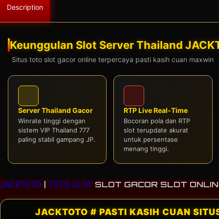
Description
Keunggulan Slot Server Thailand JAC
Situs toto slot gacor online terpercaya pasti kasih cuan maxwin
Server Thailand Gacor
RTP Live Real-Time
Winrate tinggi dengan
Bocoran pola dan RTP
sistem VIP Thailand 777
slot terupdate akurat
paling stabil gampang JP.
untuk persentase
menang tinggi.
JACKTOTO
|
TOTO SLOT
SLOT GACOR
SLOT ONLIN
JACKTOTO # PASTI KASIH CUAN SITU