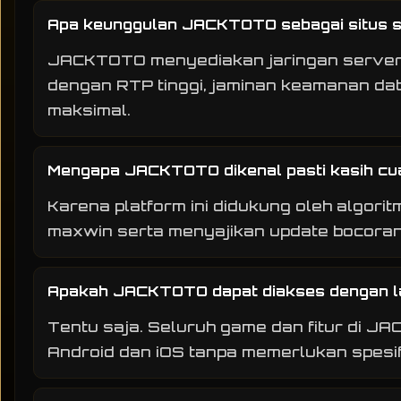
Apa keunggulan JACKTOTO sebagai situs s
JACKTOTO menyediakan jaringan server T
dengan RTP tinggi, jaminan keamanan da
maksimal.
Mengapa JACKTOTO dikenal pasti kasih cu
Karena platform ini didukung oleh algori
maxwin serta menyajikan update bocoran 
Apakah JACKTOTO dapat diakses dengan l
Tentu saja. Seluruh game dan fitur di J
Android dan iOS tanpa memerlukan spesifi