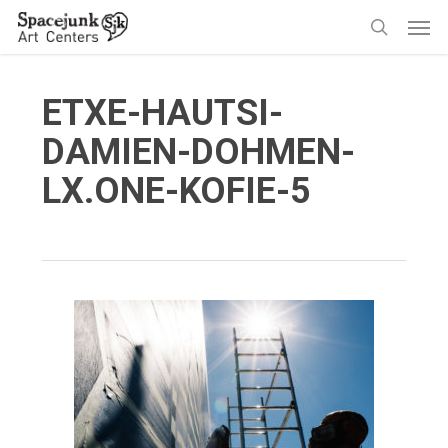
Skip
Men
to
search
main
content
ETXE-HAUTSI-
DAMIEN-DOHMEN-
LX.ONE-KOFIE-5