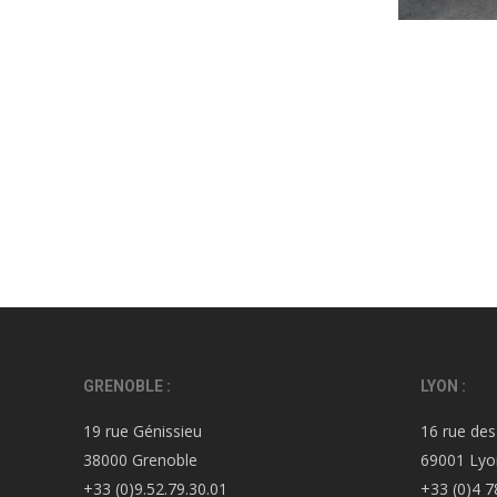
GRENOBLE :
LYON :
19 rue Génissieu
16 rue des
38000 Grenoble
69001 Lyo
+33 (0)9.52.79.30.01
+33 (0)4 7