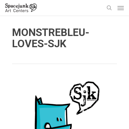
Skip
Men
to
search
main
content
MONSTREBLEU-
LOVES-SJK