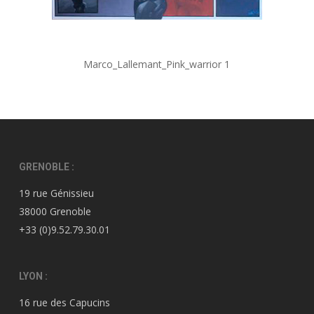
Marco_Lallemant_Pink_warrior 1
GRENOBLE :
19 rue Génissieu
38000 Grenoble
+33 (0)9.52.79.30.01
LYON :
16 rue des Capucins