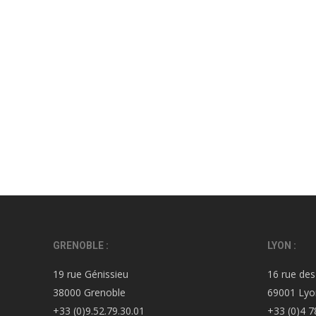
GRENOBLE :
LYON :
19 rue Génissieu
16 rue des
38000 Grenoble
69001 Lyo
+33 (0)9.52.79.30.01
+33 (0)4 7