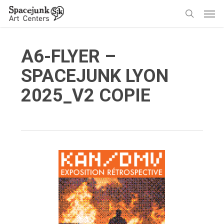
Skip
Men
to
search
main
content
A6-FLYER –
SPACEJUNK LYON
2025_V2 COPIE