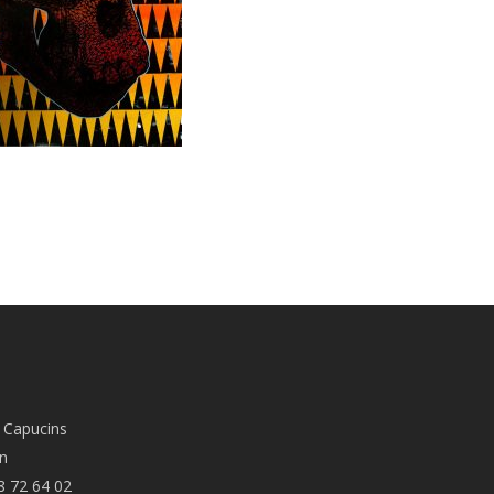
 Capucins
n
8 72 64 02