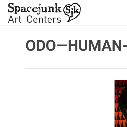
Skip
to
main
content
ODO—HUMAN-