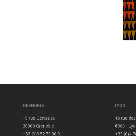
GRENOBLE :
LYON :
19 rue Génissieu
16 rue des
38000 Grenoble
69001 Lyo
+33 (0)9.52.79.30.01
+33 (0)4 7