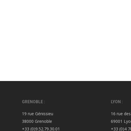
GRENOBLE :
LYON :
19 rue Génissieu
16 rue des
38000 Grenoble
69001 Lyo
+33 (0)9.52.79.30.01
+33 (0)4 7