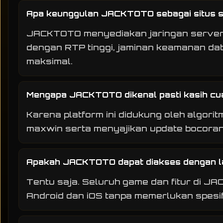
Apa keunggulan JACKTOTO sebagai situs s
JACKTOTO menyediakan jaringan server T
dengan RTP tinggi, jaminan keamanan da
maksimal.
Mengapa JACKTOTO dikenal pasti kasih cu
Karena platform ini didukung oleh algori
maxwin serta menyajikan update bocoran 
Apakah JACKTOTO dapat diakses dengan l
Tentu saja. Seluruh game dan fitur di J
Android dan iOS tanpa memerlukan spesifi