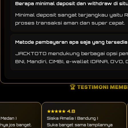
Berapa minimal deposit dan withdraw di s
Minimal deposit sangat terjangkau yaitu
proses transaksi aman dan super cepat.
Metode pembayaran apa saja yang tersedi
JACKTOTO mendukung berbagai opsi pembay
BNI, Mandiri, CIMB), e-wallet (DANA, OVO, 
🏆 TESTIMONI MEMB
★★★★★ 4.8
dan )
Siska Amelia ( Bandung )
A
a jos banget.
Suka banget sama tampilannya
D