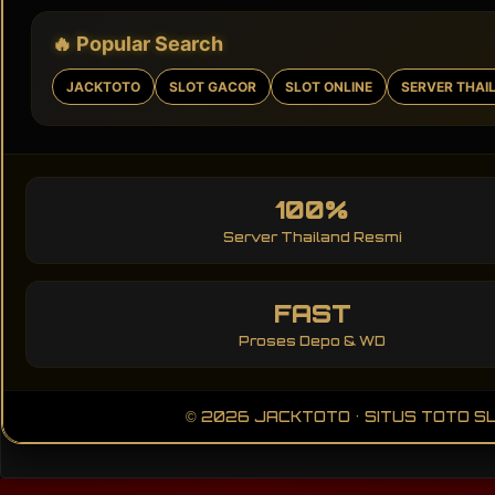
🔥 Popular Search
JACKTOTO
SLOT GACOR
SLOT ONLINE
SERVER THAI
100%
Server Thailand Resmi
FAST
Proses Depo & WD
© 2026 JACKTOTO • SITUS TOTO S