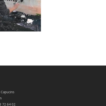
 Capucins
n
8 72 64 02