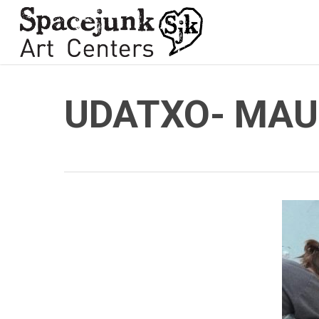
Skip
to
main
content
UDATXO- MAU