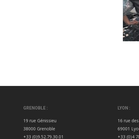
GRENOBLE :
LYON :
19 rue Génissieu
16 rue des
38000 Grenoble
69001 Lyo
+33 (0)9.52.79.30.01
+33 (0)4 7