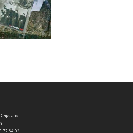
 Capucins
n
8 72 64 02