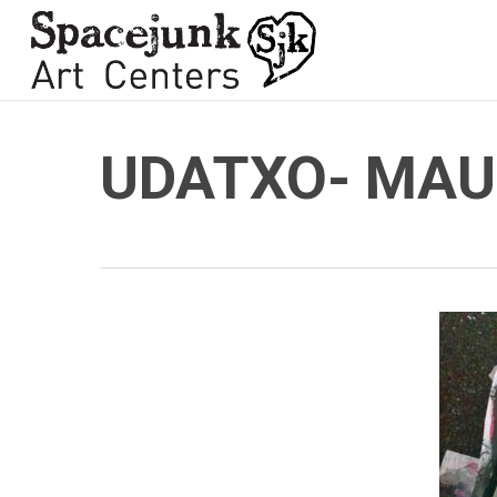
Skip
to
main
content
UDATXO- MAU