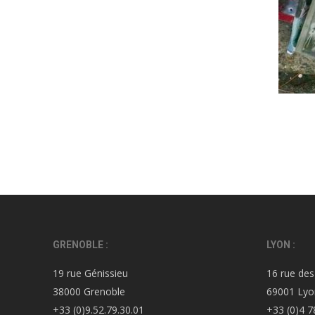
GRENOBLE :
LYON :
19 rue Génissieu
16 rue des
38000 Grenoble
69001 Lyo
+33 (0)9.52.79.30.01
+33 (0)4 7