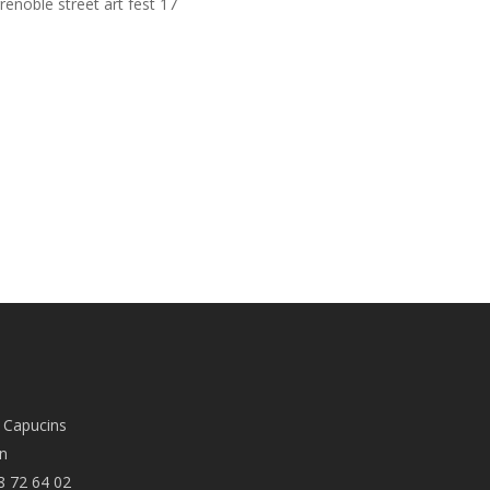
renoble street art fest 17
 Capucins
n
8 72 64 02