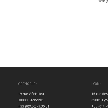
seth g
GRENOBLE :
LYON :
19 rue Génissieu
16 rue des
38000 Grenoble
69001 Lyo
+33 (0)9.52.79.30.01
+33 (0)4 7