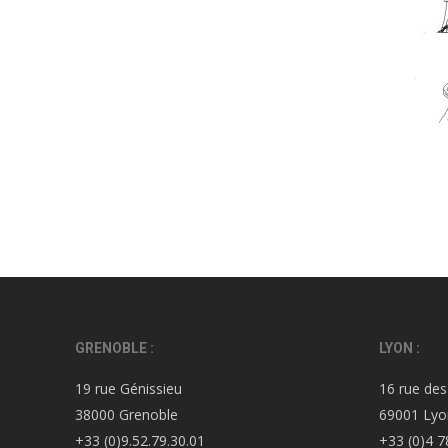
GRENOBLE :
LYON :
19 rue Génissieu
16 rue des
38000 Grenoble
69001 Lyo
+33 (0)9.52.79.30.01
+33 (0)4 7