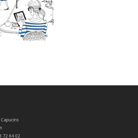
 Capucins
n
8 72 64 02