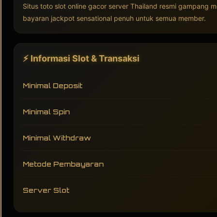
Situs toto slot online gacor server Thailand resmi gampang 
bayaran jackpot sensational penuh untuk semua member.
⚡ Informasi Slot & Transaksi
Minimal Deposit
Minimal Spin
Minimal Withdraw
Metode Pembayaran
Server Slot