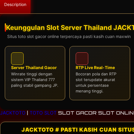
Description
Keunggulan Slot Server Thailand JAC
Situs toto slot gacor online terpercaya pasti kasih cuan maxwin
Server Thailand Gacor
RTP Live Real-Time
Winrate tinggi dengan
Bocoran pola dan RTP
sistem VIP Thailand 777
slot terupdate akurat
paling stabil gampang JP.
untuk persentase
menang tinggi.
JACKTOTO
|
TOTO SLOT
SLOT GACOR
SLOT ONLIN
JACKTOTO # PASTI KASIH CUAN SITU