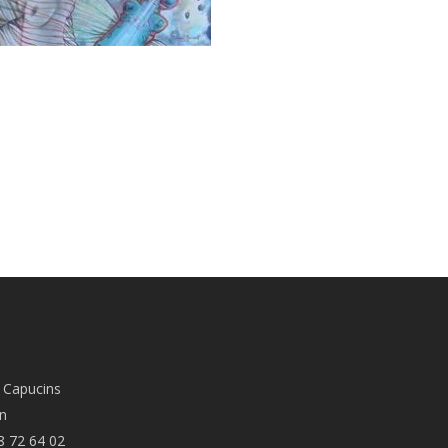
 Capucins
n
8 72 64 02