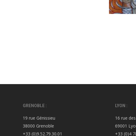
GRENOBLE :
LYON :
19 rue Génissieu
16 rue des
38000 Grenoble
69001 Lyo
+33 (0)9.52.79.30.01
+33 (0)4 7