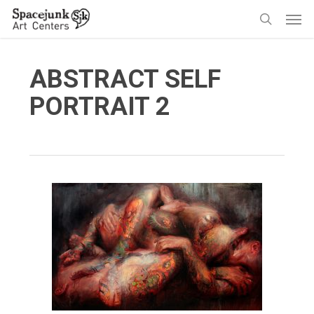
Skip
Men
to
search
main
content
ABSTRACT SELF
PORTRAIT 2