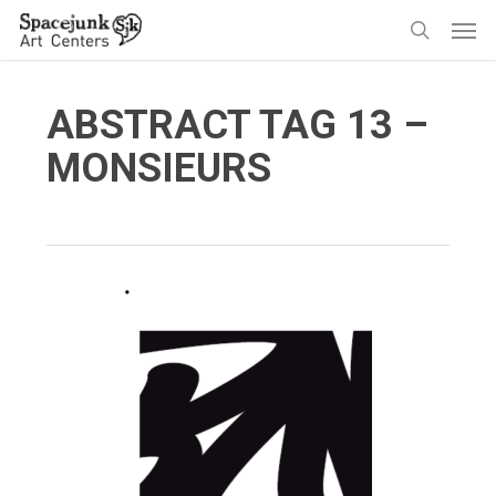
Skip
Men
to
search
main
content
ABSTRACT TAG 13 –
MONSIEURS