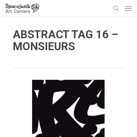
Skip
Men
to
search
main
content
ABSTRACT TAG 16 –
MONSIEURS