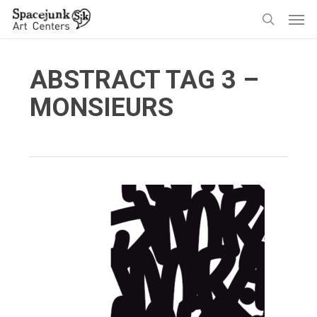
Skip
Men
to
search
main
content
ABSTRACT TAG 3 –
MONSIEURS