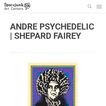
Skip
Men
to
search
main
content
ANDRE PSYCHEDELIC
| SHEPARD FAIREY