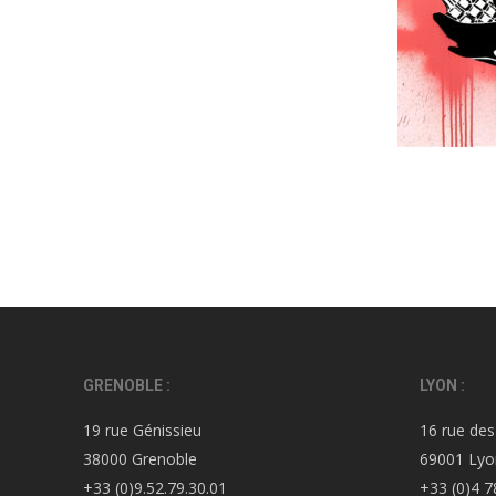
GRENOBLE :
LYON :
19 rue Génissieu
16 rue des
38000 Grenoble
69001 Lyo
+33 (0)9.52.79.30.01
+33 (0)4 7