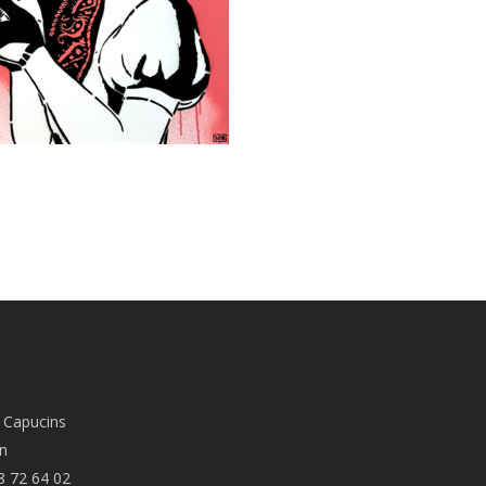
 Capucins
n
8 72 64 02