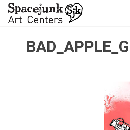
Skip
to
main
content
BAD_APPLE_G