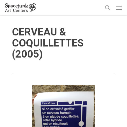
Skip
Men
to
search
main
content
CERVEAU &
COQUILLETTES
(2005)