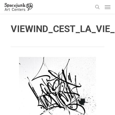
Skip
Men
to
search
main
content
VIEWIND_CEST_LA_VIE