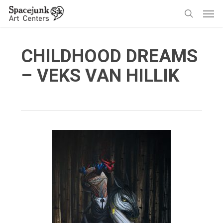
Skip
Men
to
search
main
content
CHILDHOOD DREAMS
– VEKS VAN HILLIK