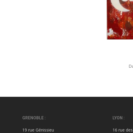
Da
GRENOBLE :
LYON :
19 rue Génissieu
16 rue des