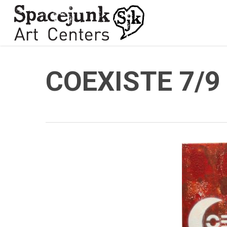
Skip
to
main
content
COEXISTE 7/9