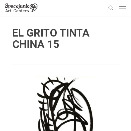
Skip
Men
to
search
main
content
EL GRITO TINTA
CHINA 15