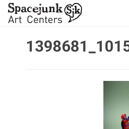
Skip
to
main
content
1398681_101