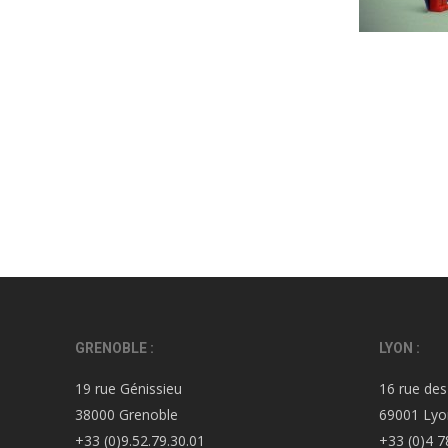
GRENOBLE :
LYON :
19 rue Génissieu
16 rue des
38000 Grenoble
69001 Lyo
+33 (0)9.52.79.30.01
+33 (0)4 7