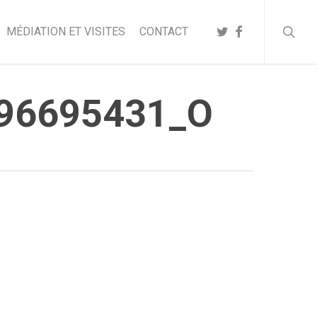
searc
TWITTER
FACEBOOK
MÉDIATION ET VISITES
CONTACT
96695431_O