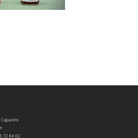
 Capucins
n
8 72 64 02