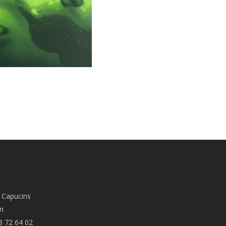
 Capucins
n
8 72 64 02