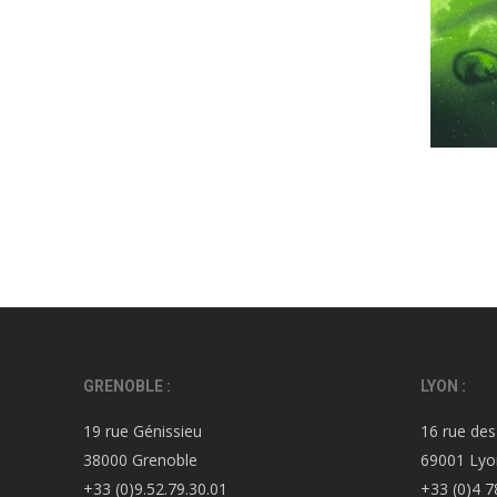
GRENOBLE :
LYON :
19 rue Génissieu
16 rue des
38000 Grenoble
69001 Lyo
+33 (0)9.52.79.30.01
+33 (0)4 7