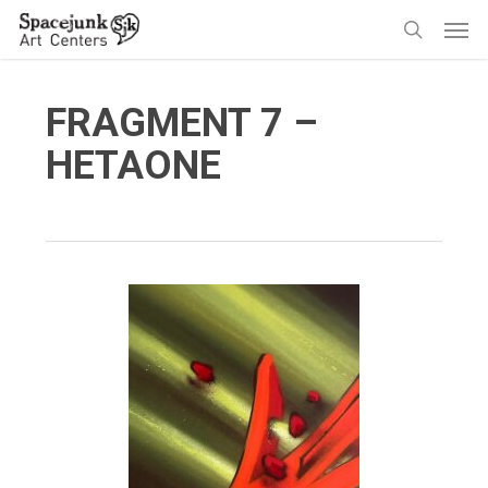
Skip
Men
to
search
main
content
FRAGMENT 7 –
HETAONE