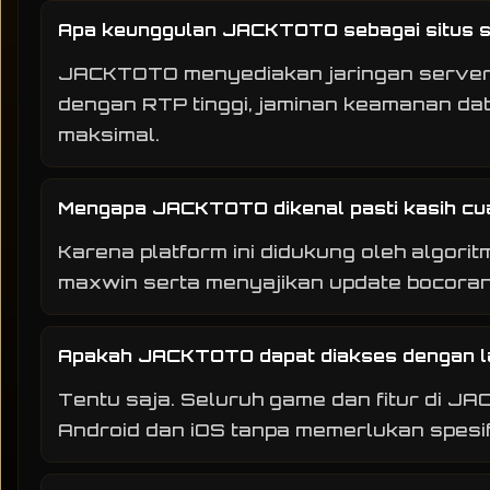
Apa keunggulan JACKTOTO sebagai situs s
JACKTOTO menyediakan jaringan server T
dengan RTP tinggi, jaminan keamanan da
maksimal.
Mengapa JACKTOTO dikenal pasti kasih cu
Karena platform ini didukung oleh algori
maxwin serta menyajikan update bocoran 
Apakah JACKTOTO dapat diakses dengan l
Tentu saja. Seluruh game dan fitur di J
Android dan iOS tanpa memerlukan spesifi