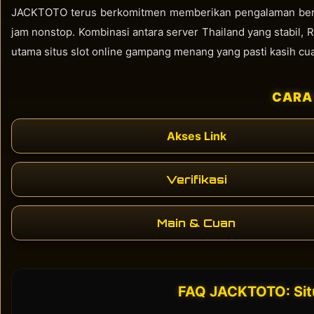
JACKTOTO terus berkomitmen memberikan pengalaman bermai
jam nonstop. Kombinasi antara server Thailand yang stabil,
utama situs slot online gampang menang yang pasti kasih cua
CARA
Akses Link
Verifikasi
Main & Cuan
FAQ JACKTOTO: Situ