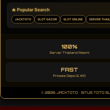
🔥 Popular Search
JACKTOTO
SLOT GACOR
SLOT ONLINE
SERVER THAI
100%
Server Thailand Resmi
FAST
Proses Depo & WD
© 2026 JACKTOTO • SITUS TOTO S