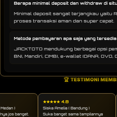
Berapa minimal deposit dan withdraw di s
Minimal deposit sangat terjangkau yaitu
proses transaksi aman dan super cepat.
Metode pembayaran apa saja yang tersedi
JACKTOTO mendukung berbagai opsi pembay
BNI, Mandiri, CIMB), e-wallet (DANA, OVO, 
🏆 TESTIMONI MEMB
★★★★★ 4.8
dan )
Siska Amelia ( Bandung )
A
a jos banget.
Suka banget sama tampilannya
D