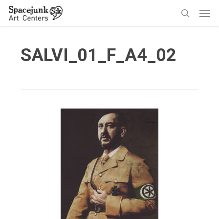
Skip
Men
to
search
main
content
SALVI_01_F_A4_02