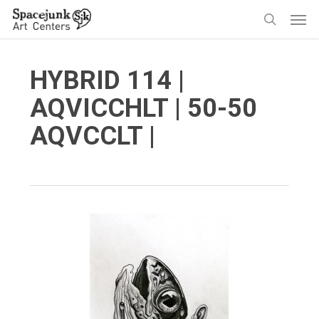
Skip
Men
to
search
main
content
HYBRID 114 |
AQVICCHLT | 50-50
AQVCCLT |