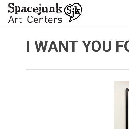
Skip
to
main
content
I WANT YOU 