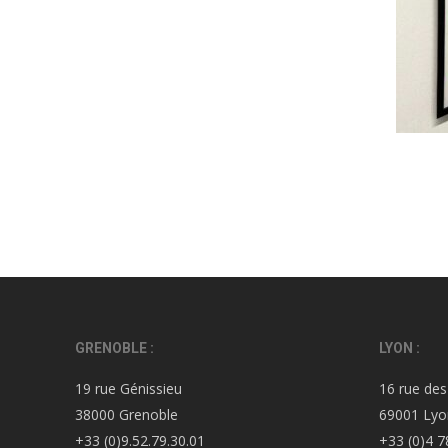
GRENOBLE :
LYON :
19 rue Génissieu
16 rue des
38000 Grenoble
69001 Lyo
+33 (0)9.52.79.30.01
+33 (0)4 7