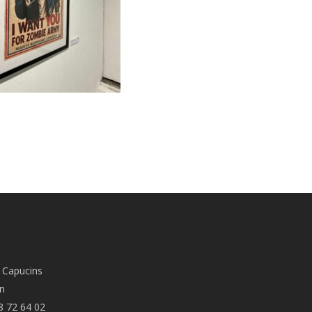
 Capucins
n
8 72 64 02