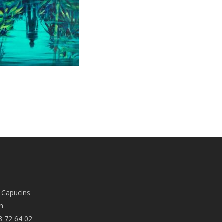
 Capucins
n
8 72 64 02