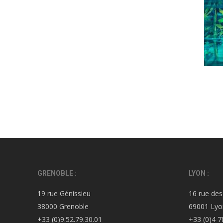
GRENOBLE :
LYON :
19 rue Génissieu
16 rue des
38000 Grenoble
69001 Lyo
+33 (0)9.52.79.30.01
+33 (0)4 7