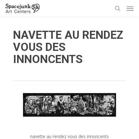
Skip
Men
to
search
main
content
NAVETTE AU RENDEZ
VOUS DES
INNONCENTS
navette au rendez vous des innoncents