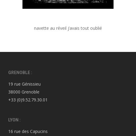
navette au réveil j’avais tout oublié
GRENOBLE :
19 rue Génissieu
38000 Grenoble
+33 (0)9.52.79.30.01
LYON :
16 rue des Capucins