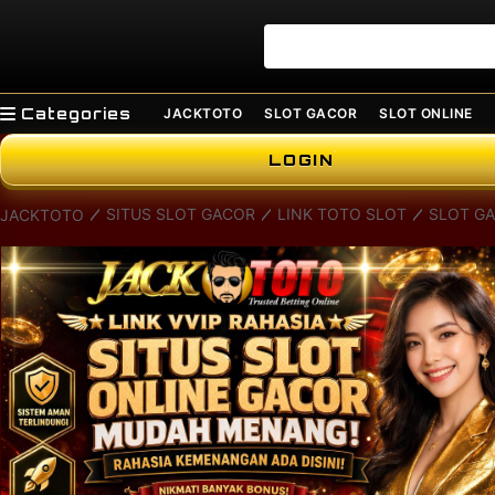
Categories
JACKTOTO
SLOT GACOR
SLOT ONLINE
LOGIN
/
/
/
SITUS SLOT GACOR
LINK TOTO SLOT
SLOT G
JACKTOTO