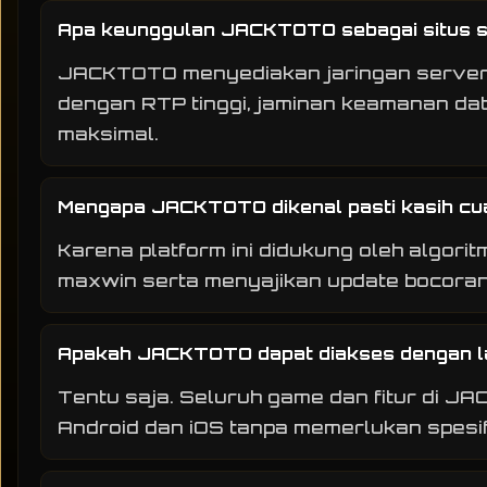
Apa keunggulan JACKTOTO sebagai situs s
JACKTOTO menyediakan jaringan server T
dengan RTP tinggi, jaminan keamanan da
maksimal.
Mengapa JACKTOTO dikenal pasti kasih cu
Karena platform ini didukung oleh algori
maxwin serta menyajikan update bocoran 
Apakah JACKTOTO dapat diakses dengan l
Tentu saja. Seluruh game dan fitur di J
Android dan iOS tanpa memerlukan spesifi