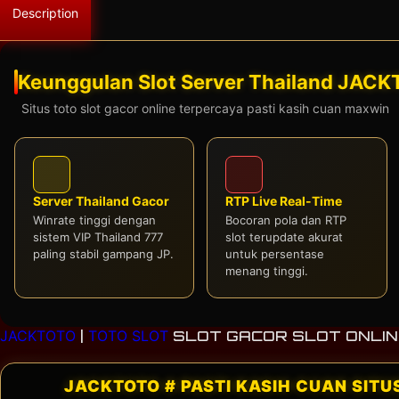
Description
Keunggulan Slot Server Thailand JAC
Situs toto slot gacor online terpercaya pasti kasih cuan maxwin
Server Thailand Gacor
RTP Live Real-Time
Winrate tinggi dengan
Bocoran pola dan RTP
sistem VIP Thailand 777
slot terupdate akurat
paling stabil gampang JP.
untuk persentase
menang tinggi.
JACKTOTO
|
TOTO SLOT
SLOT GACOR
SLOT ONLIN
JACKTOTO # PASTI KASIH CUAN SITU