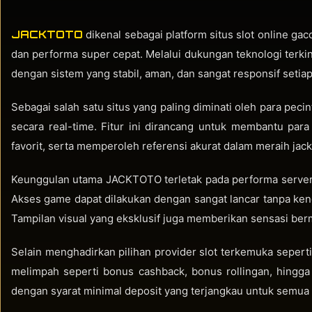
JACKTOTO
dikenal sebagai platform situs slot online g
dan performa super cepat. Melalui dukungan teknologi terk
dengan sistem yang stabil, aman, dan sangat responsif setiap
Sebagai salah satu situs yang paling diminati oleh para peci
secara real-time. Fitur ini dirancang untuk membantu pa
favorit, serta memperoleh referensi akurat dalam meraih jac
Keunggulan utama JACKTOTO terletak pada performa server Th
Akses game dapat dilakukan dengan sangat lancar tanpa ken
Tampilan visual yang eksklusif juga memberikan sensasi ber
Selain menghadirkan pilihan provider slot terkemuka sepert
melimpah seperti bonus cashback, bonus rollingan, hingga
dengan syarat minimal deposit yang terjangkau untuk semua 