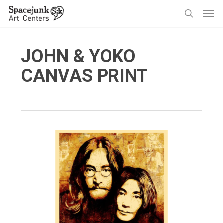
Skip
Men
to
search
main
content
JOHN & YOKO
CANVAS PRINT