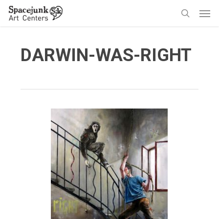
Skip
Men
to
search
main
content
DARWIN-WAS-RIGHT