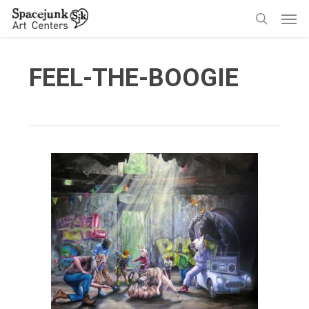
Skip
Men
to
search
main
content
FEEL-THE-BOOGIE